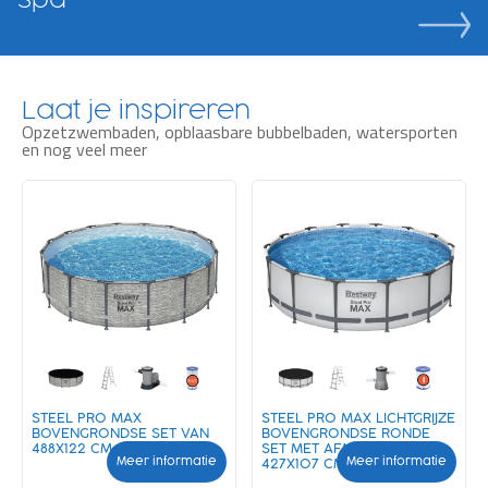
Spa
Laat je inspireren
Opzetzwembaden, opblaasbare bubbelbaden, watersporten
en nog veel meer
STEEL PRO MAX
STEEL PRO MAX LICHTGRIJZE
BOVENGRONDSE SET VAN
BOVENGRONDSE RONDE
488X122 CM STEENMOTIEF
SET MET AFMETINGEN
Meer informatie
Meer informatie
427X107 CM