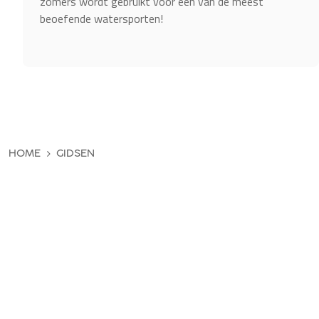
zomers wordt gebruikt voor een van de meest
beoefende watersporten!
HOME
GIDSEN