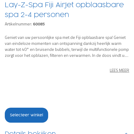
Lay-Z-Spa Fiji AirJet opblaasbare
spa 2-4 personen
Artikelnummer:
60085
Geniet van uw persoonlijke spa met de Fiji opblaasbare spa! Geniet
van eindeloze momenten van ontspanning dankzij heerlijk warm
water tot 40° en bruisende bubbels, terwijl de multifunctionele pomp
zorgt voor het opblazen, filteren en verwarmen. In de doos vindt u:
opblaasbare spa, pomp, afdekzeil, ChemConnect chloordispenser,
filterpatroon (VI), reparatiefolie. De bubbelbaden zijn uitgerust met
LEES MEER
een automatisch aardingsdetectiesysteem.
Selecteer winkel